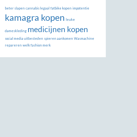
beter slapen
cannabis legaal
fatbike kopen
impotentie
kamagra kopen
leuke
medicijnen kopen
dameskleding
social media uitbesteden
spieren aankomen
Wasmachine
repareren
welk fashion merk