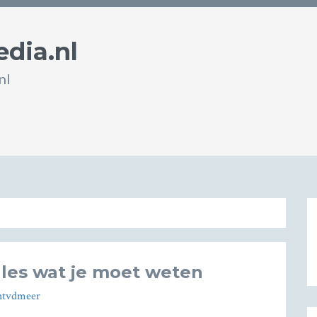
dia.nl
nl
les wat je moet weten
htvdmeer